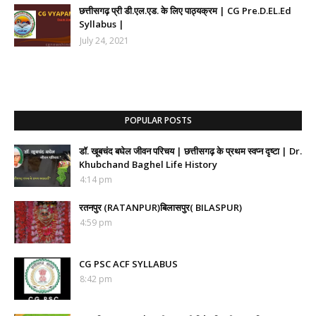
छत्तीसगढ़ प्री डी.एल.एड. के लिए पाठ्यक्रम | CG Pre.D.EL.Ed
Syllabus |
July 24, 2021
POPULAR POSTS
डॉ. खूबचंद बघेल जीवन परिचय | छत्तीसगढ़ के प्रथम स्वप्न दृष्टा | Dr.
Khubchand Baghel Life History
4:14 pm
रतनपुर (RATANPUR)बिलासपुर( BILASPUR)
4:59 pm
CG PSC ACF SYLLABUS
8:42 pm